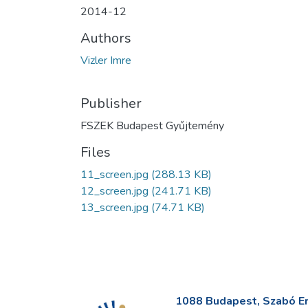
2014-12
Authors
Vizler Imre
Publisher
FSZEK Budapest Gyűjtemény
Files
11_screen.jpg
(288.13 KB)
12_screen.jpg
(241.71 KB)
13_screen.jpg
(74.71 KB)
1088 Budapest, Szabó Erv