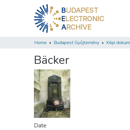
B
UDAPEST
E
LECTRONIC
A
RCHIVE
Home
Budapest Gyűjtemény
Képi doku
Bäcker
Date