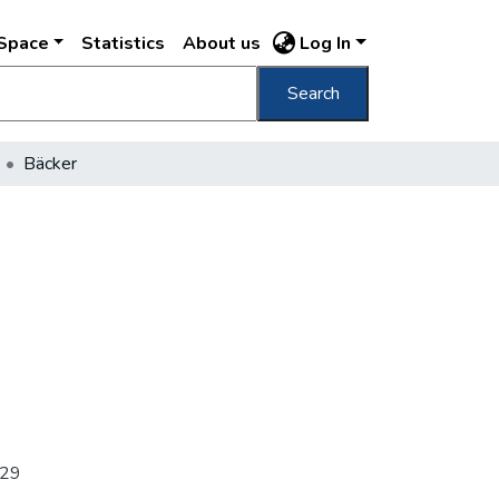
DSpace
Statistics
About us
Log In
Search
Bäcker
 29