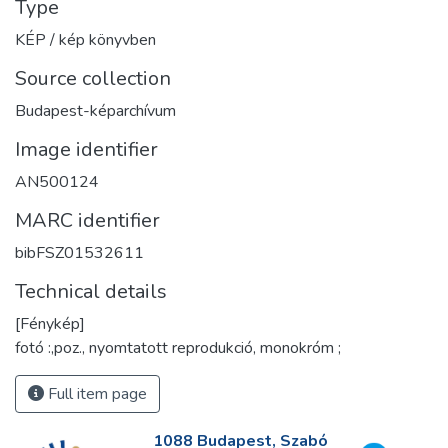
Type
KÉP / kép könyvben
Source collection
Budapest-képarchívum
Image identifier
AN500124
MARC identifier
bibFSZ01532611
Technical details
[Fénykép]
fotó :,poz., nyomtatott reprodukció, monokróm ;
Full item page
1088 Budapest, Szabó