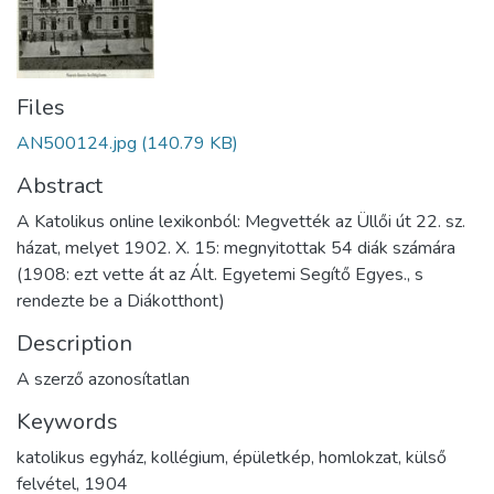
Files
AN500124.jpg
(140.79 KB)
Abstract
A Katolikus online lexikonból: Megvették az Üllői út 22. sz.
házat, melyet 1902. X. 15: megnyitottak 54 diák számára
(1908: ezt vette át az Ált. Egyetemi Segítő Egyes., s
rendezte be a Diákotthont)
Description
A szerző azonosítatlan
Keywords
katolikus egyház
,
kollégium
,
épületkép
,
homlokzat
,
külső
felvétel
,
1904