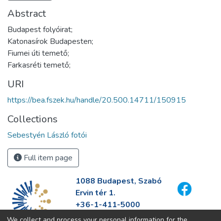
Abstract
Budapest folyóirat;
Katonasírok Budapesten;
Fiumei úti temető;
Farkasréti temető;
URI
https://bea.fszek.hu/handle/20.500.14711/150915
Collections
Sebestyén László fotói
Full item page
1088 Budapest, Szabó
Ervin tér 1.
+36-1-411-5000
info@fszek.hu
We collect and process your personal information for the