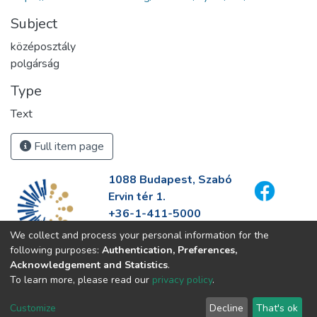
Subject
középosztály
polgárság
Type
Text
Full item page
1088 Budapest, Szabó
Ervin tér 1.
+36-1-411-5000
info@fszek.hu
We collect and process your personal information for the
https://fszek.hu
following purposes:
Authentication, Preferences,
Acknowledgement and Statistics
.
To learn more, please read our
privacy policy
.
Customize
Decline
That's ok