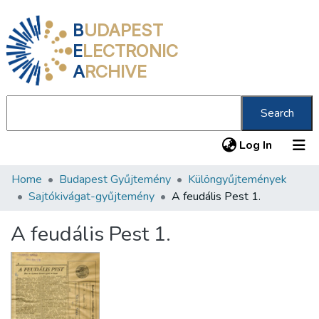
B
UDAPEST
E
LECTRONIC
A
RCHIVE
Search
(current
Log In
Home
Budapest Gyűjtemény
Különgyűjtemények
Communities & Collections
Sajtókivágat-gyűjtemény
A feudális Pest 1.
All of DSpace
A feudális Pest 1.
Statistics
About us