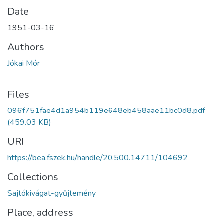
Date
1951-03-16
Authors
Jókai Mór
Files
096f751fae4d1a954b119e648eb458aae11bc0d8.pdf
(459.03 KB)
URI
https://bea.fszek.hu/handle/20.500.14711/104692
Collections
Sajtókivágat-gyűjtemény
Place, address