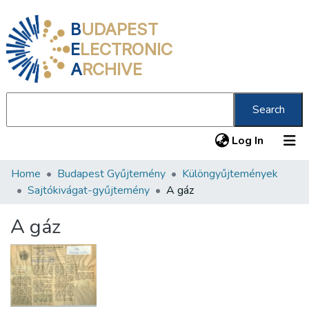
B
UDAPEST
E
LECTRONIC
A
RCHIVE
Search
(current
Log In
Home
Budapest Gyűjtemény
Különgyűjtemények
Communities & Collections
Sajtókivágat-gyűjtemény
A gáz
All of DSpace
A gáz
Statistics
About us