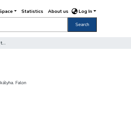
DSpace
Statistics
About us
Log In
Search
[Erzsébet Nőiskola belső termei]
kályha. Falon