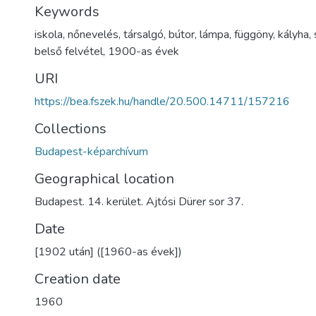
Keywords
iskola
,
nőnevelés
,
társalgó
,
bútor
,
lámpa
,
függöny
,
kályha
,
belső felvétel
,
1900-as évek
URI
https://bea.fszek.hu/handle/20.500.14711/157216
Collections
Budapest-képarchívum
Geographical location
Budapest. 14. kerület. Ajtósi Dürer sor 37.
Date
[1902 után] ([1960-as évek])
Creation date
1960