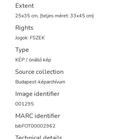
Extent
25x35 cm, (teljes méret: 33x45 cm)
Rights
Jogok: FSZEK
Type
KÉP / önálló kép
Source collection
Budapest-képarchívum
Image identifier
001295
MARC identifier
bibFOT00002962
Technical details