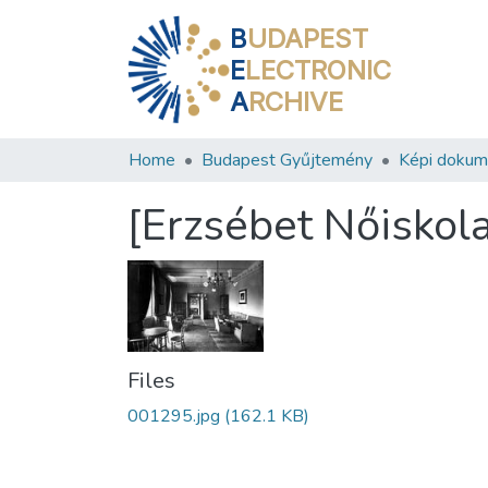
B
UDAPEST
E
LECTRONIC
A
RCHIVE
Home
Budapest Gyűjtemény
Képi doku
[Erzsébet Nőiskola
Files
001295.jpg
(162.1 KB)