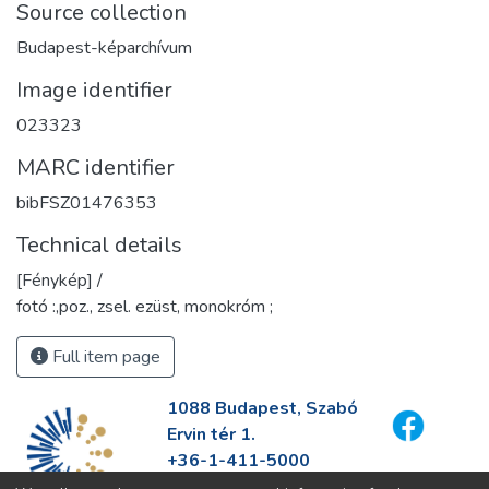
Source collection
Budapest-képarchívum
Image identifier
023323
MARC identifier
bibFSZ01476353
Technical details
[Fénykép] /
fotó :,poz., zsel. ezüst, monokróm ;
Full item page
1088 Budapest, Szabó
Ervin tér 1.
+36-1-411-5000
info@fszek.hu