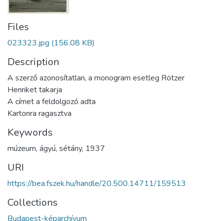
Files
023323.jpg
(156.08 KB)
Description
A szerző azonosítatlan, a monogram esetleg Rötzer
Henriket takarja
A címet a feldolgozó adta
Kartonra ragasztva
Keywords
múzeum
,
ágyú
,
sétány
,
1937
URI
https://bea.fszek.hu/handle/20.500.14711/159513
Collections
Budapest-képarchívum