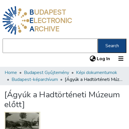
B
UDAPEST
E
LECTRONIC
A
RCHIVE
Search
(current
Log In
Home
Budapest Gyűjtemény
Képi dokumentumok
Communities & Collections
Budapest-képarchívum
[Ágyúk a Hadtörténeti Múzeum előtt]
All of DSpace
[Ágyúk a Hadtörténeti Múzeum
Statistics
előtt]
About us