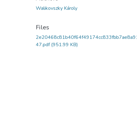
Walikovszky Károly
Files
2e20468c81b40f64f49174cc833fbb7ae8a9
47.pdf
(951.99 KB)