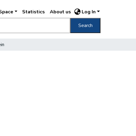
DSpace
Statistics
About us
Log In
Search
in