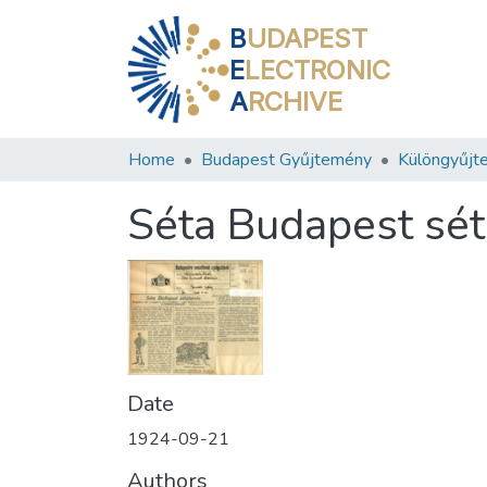
B
UDAPEST
E
LECTRONIC
A
RCHIVE
Home
Budapest Gyűjtemény
Különgyűjt
Séta Budapest sét
Date
1924-09-21
Authors