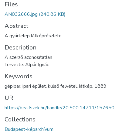
Files
AN032666.jpg
(240.86 KB)
Abstract
A gyártelep látképrészlete
Description
A szerző azonosítatlan
Tervezte: Alpár Ignác
Keywords
gépipar
,
ipari épület
,
külső felvétel
,
látkép
,
1889
URI
https://bea.fszek.hu/handle/20.500.14711/157650
Collections
Budapest-képarchívum