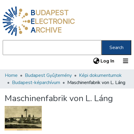
B
UDAPEST
E
LECTRONIC
A
RCHIVE
Search
(current
Log In
Home
Budapest Gyűjtemény
Képi dokumentumok
Communities & Collections
Budapest-képarchívum
Maschinenfabrik von L. Láng
All of DSpace
Maschinenfabrik von L. Láng
Statistics
About us