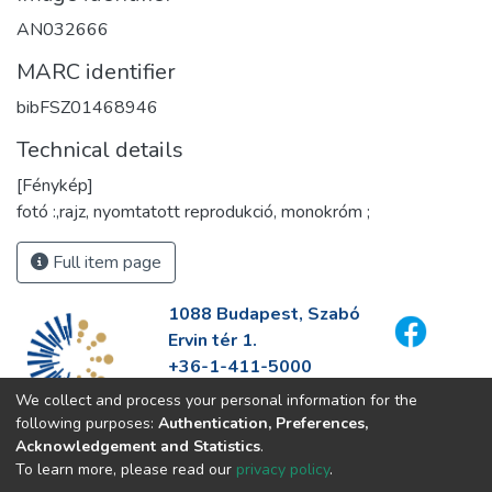
AN032666
MARC identifier
bibFSZ01468946
Technical details
[Fénykép]
fotó :,rajz, nyomtatott reprodukció, monokróm ;
Full item page
1088 Budapest, Szabó
Ervin tér 1.
+36-1-411-5000
info@fszek.hu
We collect and process your personal information for the
https://fszek.hu
following purposes:
Authentication, Preferences,
Acknowledgement and Statistics
.
To learn more, please read our
privacy policy
.