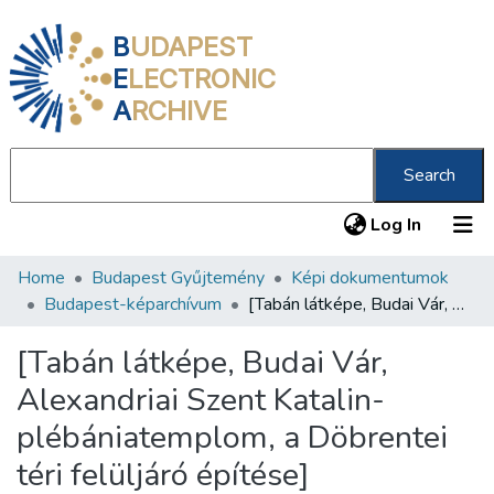
B
UDAPEST
E
LECTRONIC
A
RCHIVE
Search
(current
Log In
Home
Budapest Gyűjtemény
Képi dokumentumok
Communities & Collections
Budapest-képarchívum
[Tabán látképe, Budai Vár, Alexandriai Szent Katalin-plébániatemplom, a Döbrentei téri felüljáró építése]
All of DSpace
[Tabán látképe, Budai Vár,
Statistics
Alexandriai Szent Katalin-
About us
plébániatemplom, a Döbrentei
téri felüljáró építése]