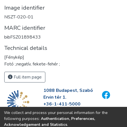
Image identifier
NSZT-020-01
MARC identifier
bibFSZ01898433
Technical details
[Fénykép]
Fotó :,negatív, fekete-fehér ;
Full item page
1088 Budapest, Szabó
Ervin tér 1.
+36-1-411-5000
info@fszek.hu
We collect and process your personal information for the
https://fszek.hu
following purposes:
Authentication, Preferences,
Acknowledgement and Statistics
.