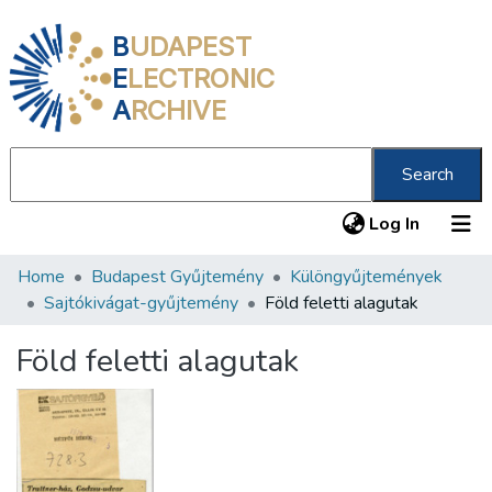
B
UDAPEST
E
LECTRONIC
A
RCHIVE
Search
(current
Log In
Home
Budapest Gyűjtemény
Különgyűjtemények
Communities & Collections
Sajtókivágat-gyűjtemény
Föld feletti alagutak
All of DSpace
Föld feletti alagutak
Statistics
About us