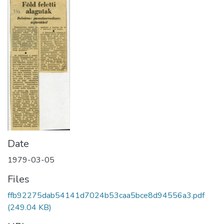
Date
1979-03-05
Files
ffb92275dab54141d7024b53caa5bce8d94556a3.pdf
(249.04 KB)