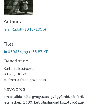
Authors
Járai Rudolf (1913-1995)
Files
030634.jpg
(138.87 KB)
Description
Kartonra kasírozva
B kisny. 3059
A címet a feldolgozó adta
Keywords
emléktábla
,
hála
,
gyógyulás
,
gyógyfürdő
,
nő
,
férfi
,
jelenetkép
,
1939
,
két világháború közötti időszak