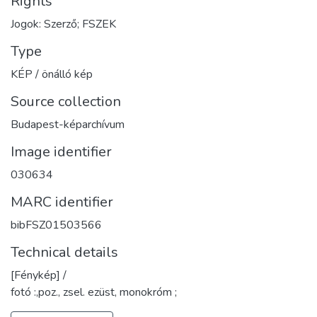
Rights
Jogok: Szerző; FSZEK
Type
KÉP / önálló kép
Source collection
Budapest-képarchívum
Image identifier
030634
MARC identifier
bibFSZ01503566
Technical details
[Fénykép] /
fotó :,poz., zsel. ezüst, monokróm ;