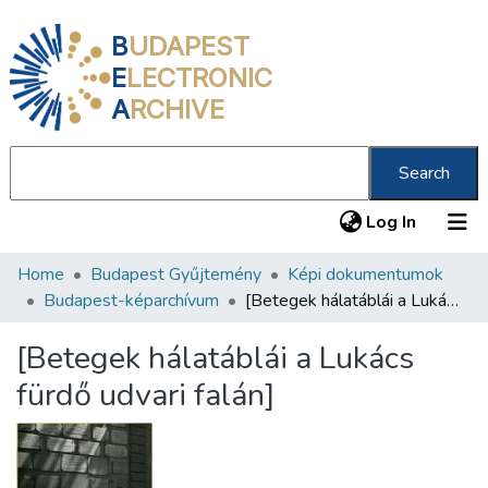
B
UDAPEST
E
LECTRONIC
A
RCHIVE
Search
(current
Log In
Home
Budapest Gyűjtemény
Képi dokumentumok
Communities & Collections
Budapest-képarchívum
[Betegek hálatáblái a Lukács fürdő udvari falán]
All of DSpace
[Betegek hálatáblái a Lukács
Statistics
fürdő udvari falán]
About us