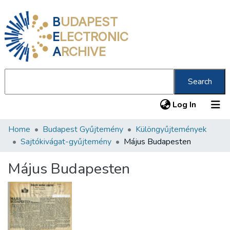
B
UDAPEST
E
LECTRONIC
A
RCHIVE
Search
(current
Log In
Home
Budapest Gyűjtemény
Különgyűjtemények
Communities & Collections
Sajtókivágat-gyűjtemény
Május Budapesten
All of DSpace
Május Budapesten
Statistics
About us