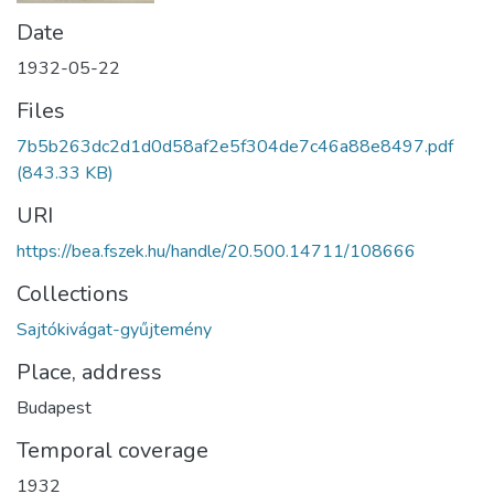
Date
1932-05-22
Files
7b5b263dc2d1d0d58af2e5f304de7c46a88e8497.pdf
(843.33 KB)
URI
https://bea.fszek.hu/handle/20.500.14711/108666
Collections
Sajtókivágat-gyűjtemény
Place, address
Budapest
Temporal coverage
1932