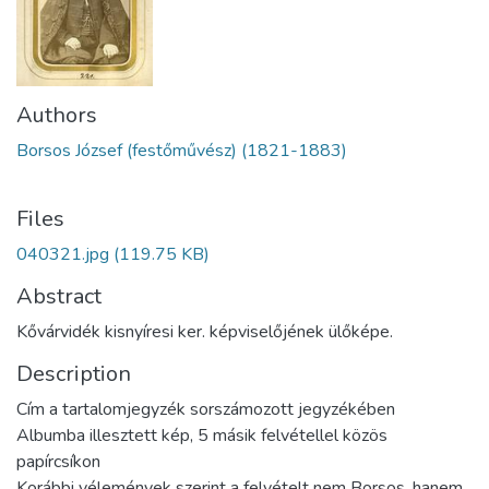
Authors
Borsos József (festőművész) (1821-1883)
Files
040321.jpg
(119.75 KB)
Abstract
Kővárvidék kisnyíresi ker. képviselőjének ülőképe.
Description
Cím a tartalomjegyzék sorszámozott jegyzékében
Albumba illesztett kép, 5 másik felvétellel közös
papírcsíkon
Korábbi vélemények szerint a felvételt nem Borsos, hanem