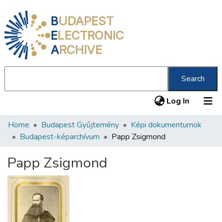
B
UDAPEST
E
LECTRONIC
A
RCHIVE
Search
(current
Log In
Home
Budapest Gyűjtemény
Képi dokumentumok
Communities & Collections
Budapest-képarchívum
Papp Zsigmond
All of DSpace
Papp Zsigmond
Statistics
About us