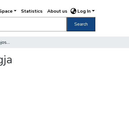
DSpace
Statistics
About us
Log In
Search
Megkerült Batthyány Lajos gróf lélekharangja
gja