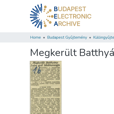
B
UDAPEST
E
LECTRONIC
A
RCHIVE
Home
Budapest Gyűjtemény
Különgyűjt
Megkerült Batthyá