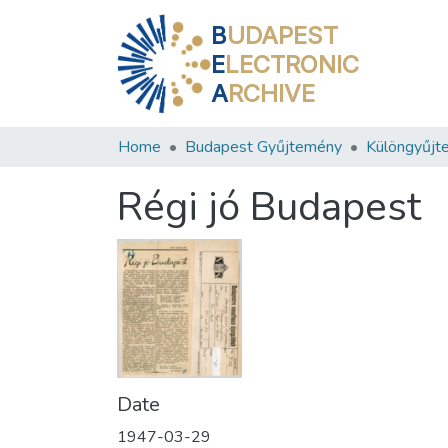
B
UDAPEST
E
LECTRONIC
A
RCHIVE
Home
Budapest Gyűjtemény
Különgyűjt
Régi jó Budapest
Date
1947-03-29