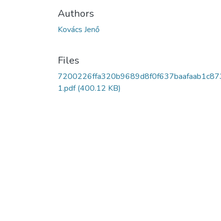
Authors
Kovács Jenő
Files
7200226ffa320b9689d8f0f637baafaab1c87
1.pdf
(400.12 KB)