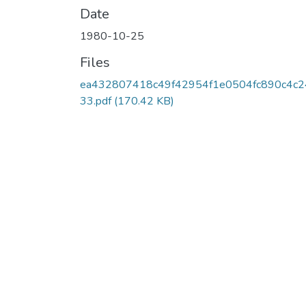
Date
1980-10-25
Files
ea432807418c49f42954f1e0504fc890c4c2
33.pdf
(170.42 KB)