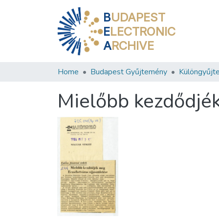
B
UDAPEST
E
LECTRONIC
A
RCHIVE
Home
Budapest Gyűjtemény
Különgyűjt
Mielőbb kezdődjék