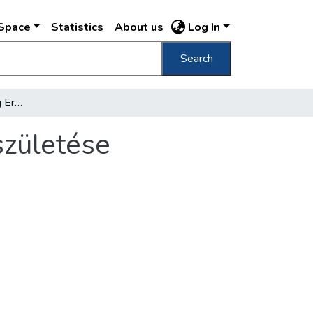
DSpace
Statistics
About us
Log In
Search
Mielőbb kezdődjék meg Erzsébetváros újjászületése
születése