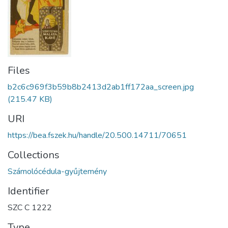
Files
b2c6c969f3b59b8b2413d2ab1ff172aa_screen.jpg
(215.47 KB)
URI
https://bea.fszek.hu/handle/20.500.14711/70651
Collections
Számolócédula-gyűjtemény
Identifier
SZC C 1222
Type