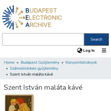
B
UDAPEST
E
LECTRONIC
A
RCHIVE
Search
(current
Log In
Home
Budapest Gyűjtemény
Kisnyomtatványok
Communities & Collections
Számolócédula-gyűjtemény
All of DSpace
Szent István maláta kávé
Statistics
Szent István maláta kávé
About us