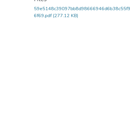
59e5148c39097bb8d98666946d6b38c55f
6f69.pdf
(277.12 KB)