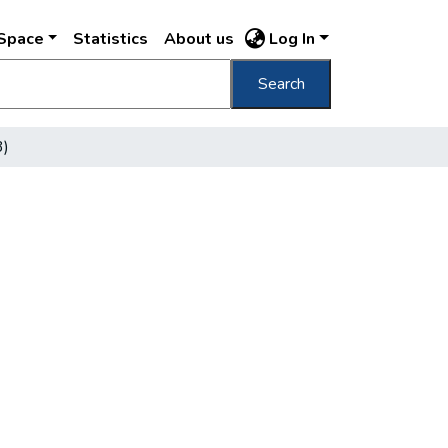
DSpace
Statistics
About us
Log In
Search
3)