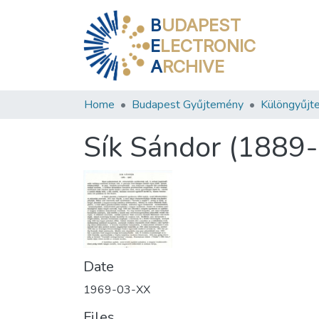
B
UDAPEST
E
LECTRONIC
A
RCHIVE
Home
Budapest Gyűjtemény
Különgyűjt
Sík Sándor (1889
Date
1969-03-XX
Files