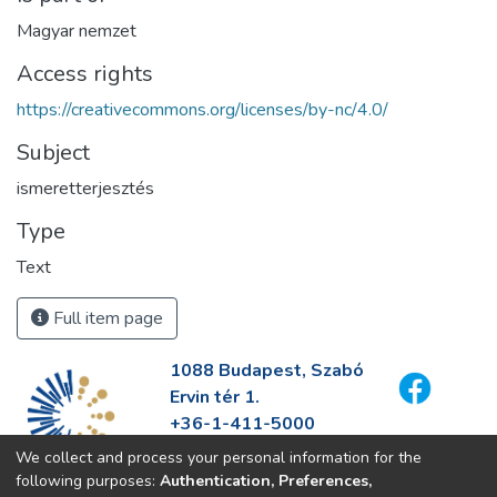
Magyar nemzet
Access rights
https://creativecommons.org/licenses/by-nc/4.0/
Subject
ismeretterjesztés
Type
Text
Full item page
1088 Budapest, Szabó
Ervin tér 1.
+36-1-411-5000
info@fszek.hu
We collect and process your personal information for the
https://fszek.hu
following purposes:
Authentication, Preferences,