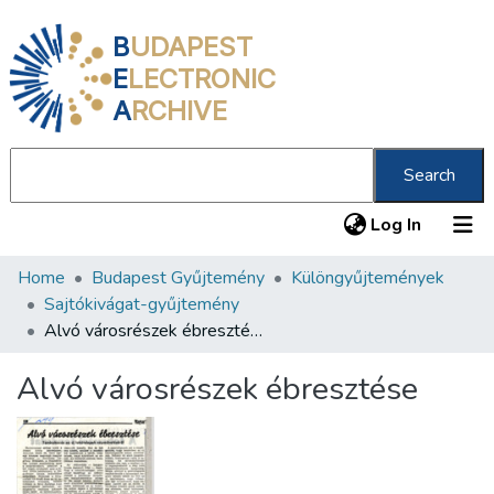
B
UDAPEST
E
LECTRONIC
A
RCHIVE
Search
(current
Log In
Home
Budapest Gyűjtemény
Különgyűjtemények
Communities & Collections
Sajtókivágat-gyűjtemény
All of DSpace
Alvó városrészek ébresztése
Statistics
Alvó városrészek ébresztése
About us