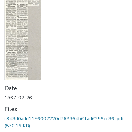
Date
1967-02-26
Files
c948d0add1156002220d768364b61ad6359cd86f.pdf
(870.16 KB)