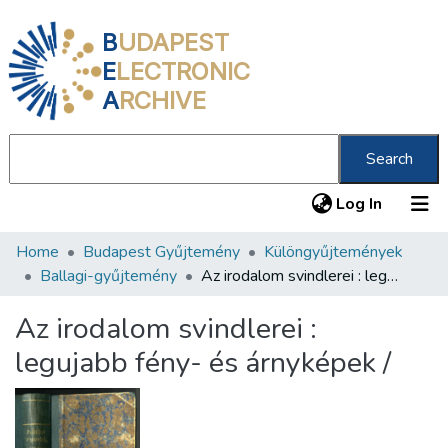
B
UDAPEST
E
LECTRONIC
A
RCHIVE
Search
(current
Log In
Home
Budapest Gyűjtemény
Különgyűjtemények
Communities & Collections
Ballagi-gyűjtemény
Az irodalom svindlerei : legujabb fény- és árnyképek /
All of DSpace
Az irodalom svindlerei :
Statistics
legujabb fény- és árnyképek /
About us