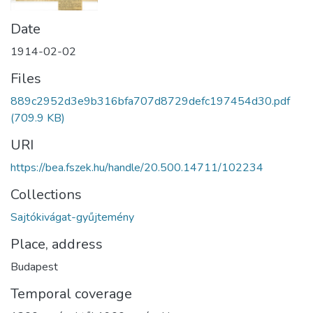
Date
1914-02-02
Files
889c2952d3e9b316bfa707d8729defc197454d30.pdf
(709.9 KB)
URI
https://bea.fszek.hu/handle/20.500.14711/102234
Collections
Sajtókivágat-gyűjtemény
Place, address
Budapest
Temporal coverage