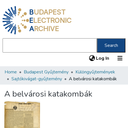
B
UDAPEST
E
LECTRONIC
A
RCHIVE
Search
(current
Log In
Home
Budapest Gyűjtemény
Különgyűjtemények
Communities & Collections
Sajtókivágat-gyűjtemény
A belvárosi katakombák
All of DSpace
A belvárosi katakombák
Statistics
About us