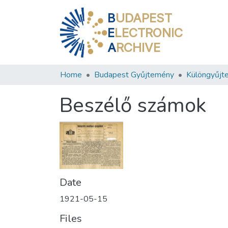
B
UDAPEST
E
LECTRONIC
A
RCHIVE
Home
Budapest Gyűjtemény
Különgyűjt
Beszélő számok
Date
1921-05-15
Files