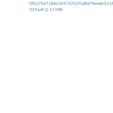
0f52254718d226974252f1d8d78eeafc521
025.pdf
(1.13 MB)