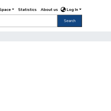
DSpace
Statistics
About us
Log In
Search