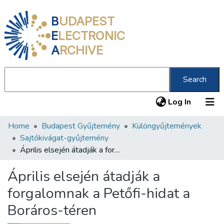
B
UDAPEST
E
LECTRONIC
A
RCHIVE
Search
(current
Log In
Home
Budapest Gyűjtemény
Különgyűjtemények
Communities & Collections
Sajtókivágat-gyűjtemény
All of DSpace
Április elsején átadják a forgalomnak a Petőfi-hidat a Boráros-téren
Statistics
Április elsején átadják a
About us
forgalomnak a Petőfi-hidat a
Boráros-téren