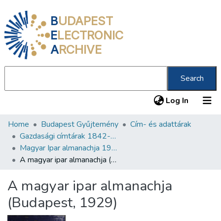
B
UDAPEST
E
LECTRONIC
A
RCHIVE
Search
(current
Log In
Home
Budapest Gyűjtemény
Cím- és adattárak
Communities & Collections
Gazdasági címtárak 1842-1932
All of DSpace
Magyar Ipar almanachja 1929-1932
A magyar ipar almanachja (Budapest, 1929)
Statistics
A magyar ipar almanachja
About us
(Budapest, 1929)