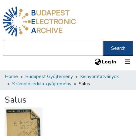
B
UDAPEST
E
LECTRONIC
A
RCHIVE
Search
(current
Log In
Home
Budapest Gyűjtemény
Kisnyomtatványok
Communities & Collections
Számolócédula-gyűjtemény
Salus
All of DSpace
Salus
Statistics
About us