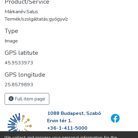
Product/Service
Márkanév:Salus
Termék/szolgáltatás:gyógyvíz
Type
Image
GPS latitute
45.9533973
GPS longitude
25.8579893
Full item page
1088 Budapest, Szabó
Ervin tér 1.
+36-1-411-5000
info@fszek.hu
We collect and process your personal information for the