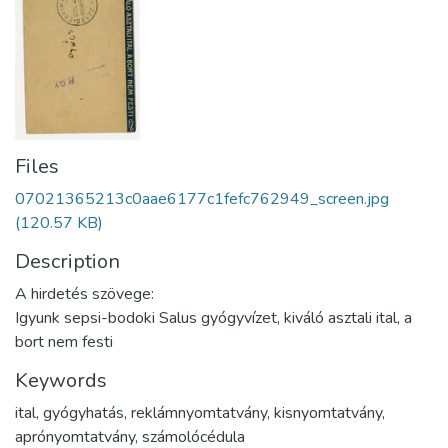
Files
07021365213c0aae6177c1fefc762949_screen.jpg
(120.57 KB)
Description
A hirdetés szövege:
Igyunk sepsi-bodoki Salus gyógyvízet, kiváló asztali ital, a
bort nem festi
Keywords
ital
,
gyógyhatás
,
reklámnyomtatvány
,
kisnyomtatvány
,
aprónyomtatvány
,
számolócédula