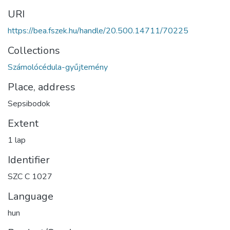
URI
https://bea.fszek.hu/handle/20.500.14711/70225
Collections
Számolócédula-gyűjtemény
Place, address
Sepsibodok
Extent
1 lap
Identifier
SZC C 1027
Language
hun