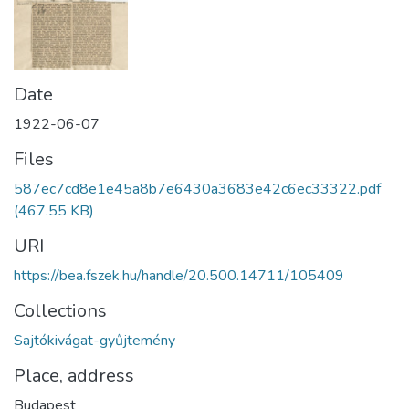
Date
1922-06-07
Files
587ec7cd8e1e45a8b7e6430a3683e42c6ec33322.pdf
(467.55 KB)
URI
https://bea.fszek.hu/handle/20.500.14711/105409
Collections
Sajtókivágat-gyűjtemény
Place, address
Budapest