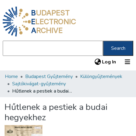
B
UDAPEST
E
LECTRONIC
A
RCHIVE
Search
(current
Log In
Home
Budapest Gyűjtemény
Különgyűjtemények
Communities & Collections
Sajtókivágat-gyűjtemény
All of DSpace
Hűtlenek a pestiek a budai hegyekhez
Statistics
Hűtlenek a pestiek a budai
About us
hegyekhez