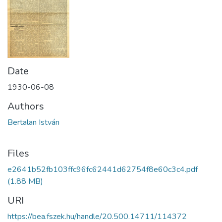
Date
1930-06-08
Authors
Bertalan István
Files
e2641b52fb103ffc96fc62441d62754f8e60c3c4.pdf
(1.88 MB)
URI
https://bea.fszek.hu/handle/20.500.14711/114372