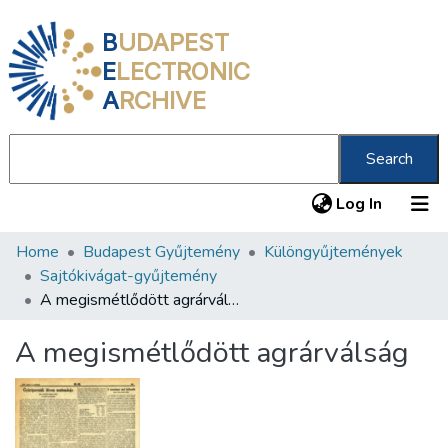
B
UDAPEST
E
LECTRONIC
A
RCHIVE
Search
(current
Log In
Home
Budapest Gyűjtemény
Különgyűjtemények
Communities & Collections
Sajtókivágat-gyűjtemény
All of DSpace
A megismétlődött agrárválság
Statistics
A megismétlődött agrárválság
About us