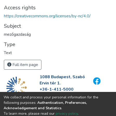
Access rights
https://creativecommons.org/licenses/by-nc/4.0/
Subject
mezőgazdaság
Type
Text
Full item page
1088 Budapest, Szabó
Ervin tér 1.
+36-1-411-5000
info@fszek.hu
We collect and process your personal information for the
https://fszek.hu
following purposes:
Authentication, Preferences,
Acknowledgement and Statistics
.
To learn more, please read our
privacy policy
.