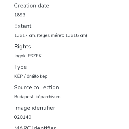
Creation date
1893
Extent
13x17 cm, (teljes méret: 13x18 cm)
Rights
Jogok: FSZEK
Type
KÉP / önálló kép
Source collection
Budapest-képarchívum
Image identifier
020140
MARC identifier