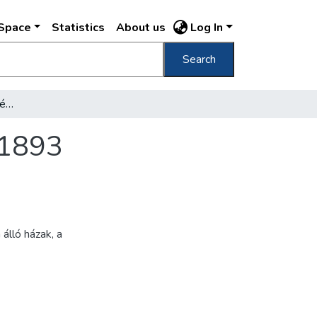
DSpace
Statistics
About us
Log In
Search
[Attila körút és a Palota téri támfal építése 1893 augusztusban]
e 1893
 álló házak, a