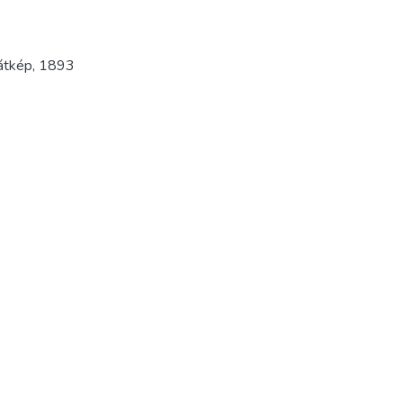
átkép
,
1893