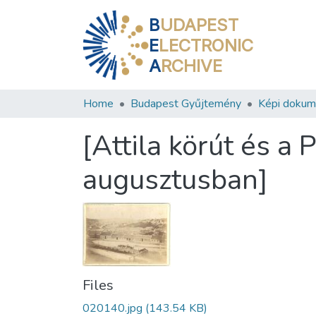
B
UDAPEST
E
LECTRONIC
A
RCHIVE
Home
Budapest Gyűjtemény
Képi doku
[Attila körút és a 
augusztusban]
Files
020140.jpg
(143.54 KB)