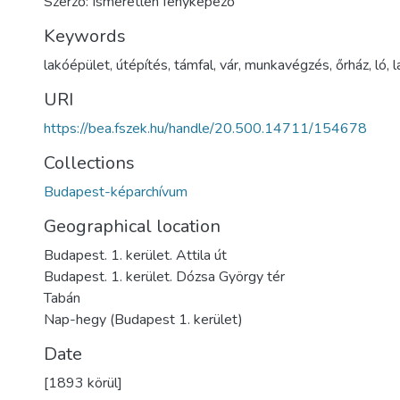
Szerző: Ismeretlen fényképező
Keywords
lakóépület
,
útépítés
,
támfal
,
vár
,
munkavégzés
,
őrház
,
ló
,
l
URI
https://bea.fszek.hu/handle/20.500.14711/154678
Collections
Budapest-képarchívum
Geographical location
Budapest. 1. kerület. Attila út
Budapest. 1. kerület. Dózsa György tér
Tabán
Nap-hegy (Budapest 1. kerület)
Date
[1893 körül]