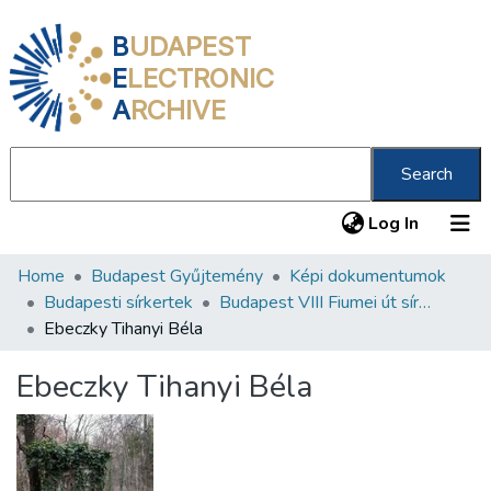
B
UDAPEST
E
LECTRONIC
A
RCHIVE
Search
(current
Log In
Home
Budapest Gyűjtemény
Képi dokumentumok
Communities & Collections
Budapesti sírkertek
Budapest VIII Fiumei út sírkert 1. rész
All of DSpace
Ebeczky Tihanyi Béla
Statistics
Ebeczky Tihanyi Béla
About us