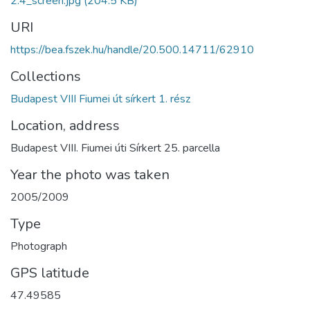
2.4_screen.jpg
(204.5 KB)
URI
https://bea.fszek.hu/handle/20.500.14711/62910
Collections
Budapest VIII Fiumei út sírkert 1. rész
Location, address
Budapest VIII. Fiumei úti Sírkert 25. parcella
Year the photo was taken
2005/2009
Type
Photograph
GPS latitude
47.49585