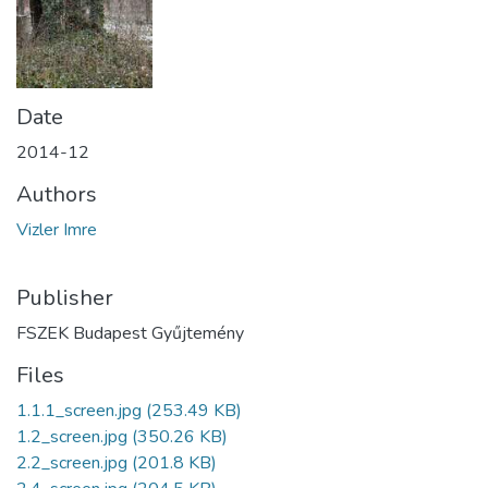
Date
2014-12
Authors
Vizler Imre
Publisher
FSZEK Budapest Gyűjtemény
Files
1.1.1_screen.jpg
(253.49 KB)
1.2_screen.jpg
(350.26 KB)
2.2_screen.jpg
(201.8 KB)