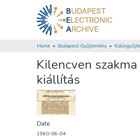
B
UDAPEST
E
LECTRONIC
A
RCHIVE
Home
Budapest Gyűjtemény
Különgyűjt
Kilencven szakma 
kiállítás
Date
1960-06-04