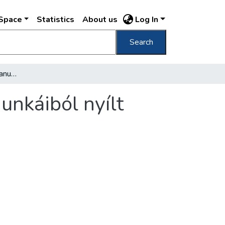
DSpace
Statistics
About us
Log In
Search
Kilencven szakma ipari tanulóinak mestermunkáiból nyílt kiállítás
unkáiból nyílt