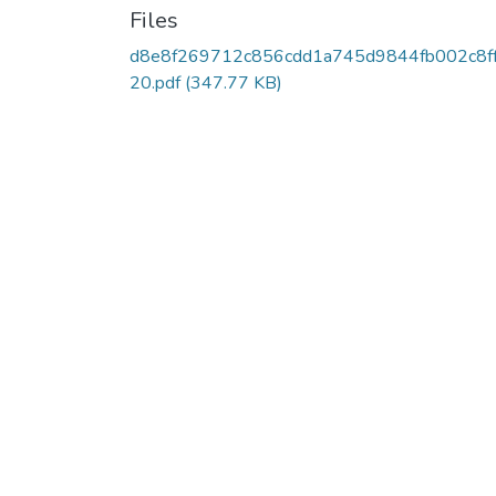
Files
d8e8f269712c856cdd1a745d9844fb002c8f
20.pdf
(347.77 KB)