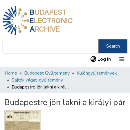
B
UDAPEST
E
LECTRONIC
A
RCHIVE
Search
(current
Log In
Home
Budapest Gyűjtemény
Különgyűjtemények
Communities & Collections
Sajtókivágat-gyűjtemény
All of DSpace
Budapestre jön lakni a királyi pár
Statistics
Budapestre jön lakni a királyi pár
About us