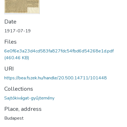
Date
1917-07-19
Files
6e0f6e3a23d4cd583fa827fdc54fbd6d54268e1d.pdf
(460.46 KB)
URI
https://bea.fszek.hu/handle/20.500.14711/101448
Collections
Sajtókivágat-gyűjtemény
Place, address
Budapest