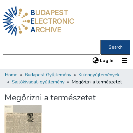
B
UDAPEST
E
LECTRONIC
A
RCHIVE
Search
(current
Log In
Home
Budapest Gyűjtemény
Különgyűjtemények
Communities & Collections
Sajtókivágat-gyűjtemény
Megőrizni a természetet
All of DSpace
Megőrizni a természetet
Statistics
About us