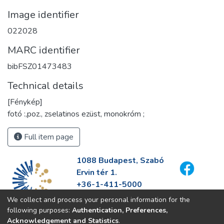
Image identifier
022028
MARC identifier
bibFSZ01473483
Technical details
[Fénykép]
fotó :,poz., zselatinos ezüst, monokróm ;
Full item page
1088 Budapest, Szabó
Ervin tér 1.
+36-1-411-5000
info@fszek.hu
We collect and process your personal information for the
https://fszek.hu
following purposes:
Authentication, Preferences,
Acknowledgement and Statistics
.