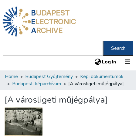
B
UDAPEST
E
LECTRONIC
A
RCHIVE
Search
(current
Log In
Home
Budapest Gyűjtemény
Képi dokumentumok
Communities & Collections
Budapest-képarchívum
[A városligeti műjégpálya]
All of DSpace
[A városligeti műjégpálya]
Statistics
About us