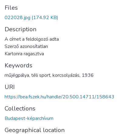
Files
022028.jpg
(174.92 KB)
Description
A címet a feldolgozó adta
Szerző azonosítatlan
Kartonra ragasztva
Keywords
műjégpálya
,
téli sport
,
korcsolyázás
,
1936
URI
https://bea.fszek.hu/handle/20.500.14711/158643
Collections
Budapest-képarchívum
Geographical location