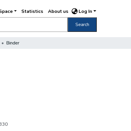
DSpace
Statistics
About us
Log In
Search
Binder
 j330