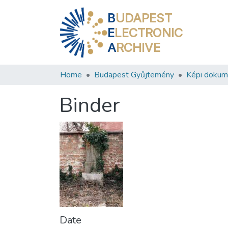
B
UDAPEST
E
LECTRONIC
A
RCHIVE
Home
Budapest Gyűjtemény
Képi doku
Binder
Date