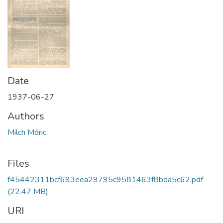
Date
1937-06-27
Authors
Milch Móric
Files
f45442311bcf693eea29795c9581463f8bda5c62.pdf
(22.47 MB)
URI