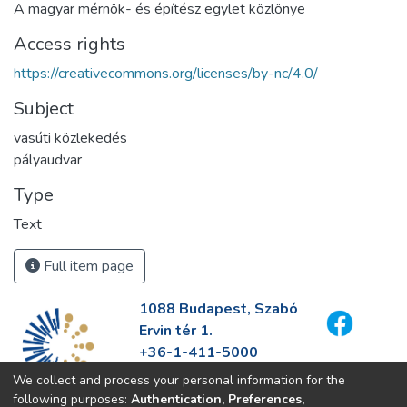
A magyar mérnök- és építész egylet közlönye
Access rights
https://creativecommons.org/licenses/by-nc/4.0/
Subject
vasúti közlekedés
pályaudvar
Type
Text
Full item page
1088 Budapest, Szabó
Ervin tér 1.
+36-1-411-5000
info@fszek.hu
We collect and process your personal information for the
https://fszek.hu
following purposes:
Authentication, Preferences,