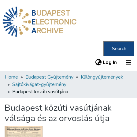
B
UDAPEST
E
LECTRONIC
A
RCHIVE
Search
(current
Log In
Home
Budapest Gyűjtemény
Különgyűjtemények
Communities & Collections
Sajtókivágat-gyűjtemény
All of DSpace
Budapest közúti vasútjának válsága és az orvoslás útja
Statistics
Budapest közúti vasútjának
About us
válsága és az orvoslás útja