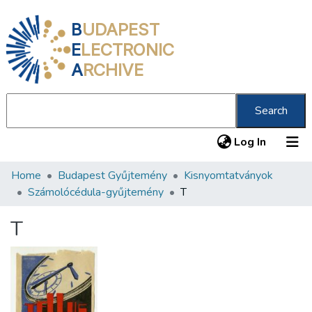
B
UDAPEST
E
LECTRONIC
A
RCHIVE
Search
(current
Log In
Home
Budapest Gyűjtemény
Kisnyomtatványok
Communities & Collections
Számolócédula-gyűjtemény
T
All of DSpace
T
Statistics
About us