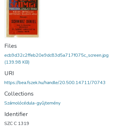
Files
ecb9d32c2ffeb20e9dc83d5a717f075c_screen.jpg
(139.98 KB)
URI
https://bea.fszek.hu/handle/20.500.14711/70743
Collections
Számolócédula-gyűjtemény
Identifier
SZC C 1319