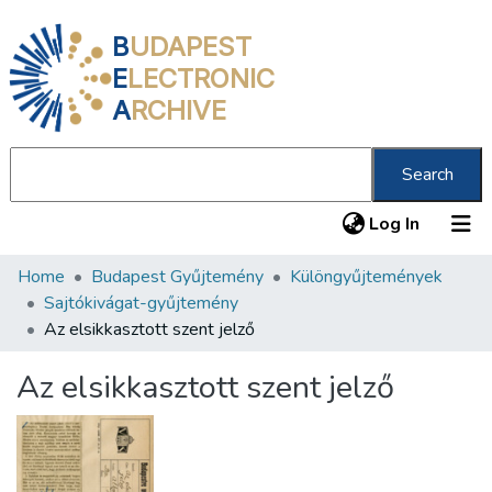
B
UDAPEST
E
LECTRONIC
A
RCHIVE
Search
(current
Log In
Home
Budapest Gyűjtemény
Különgyűjtemények
Communities & Collections
Sajtókivágat-gyűjtemény
All of DSpace
Az elsikkasztott szent jelző
Statistics
Az elsikkasztott szent jelző
About us