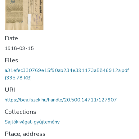
Date
1918-09-15
Files
a31efec330769e15f90ab234e391173a5846912a.pdf
(335.78 KB)
URI
https://bea.fszek.hu/handle/20.500.14711/127907
Collections
Sajtókivágat-gyűjtemény
Place, address