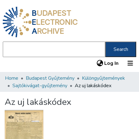
B
UDAPEST
E
LECTRONIC
A
RCHIVE
Search
(current
Log In
Home
Budapest Gyűjtemény
Különgyűjtemények
Communities & Collections
Sajtókivágat-gyűjtemény
Az uj lakáskódex
All of DSpace
Az uj lakáskódex
Statistics
About us