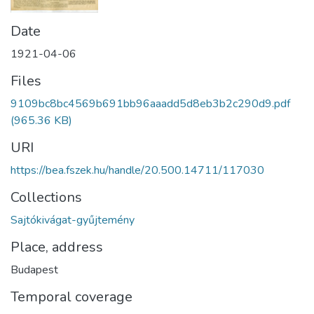
Date
1921-04-06
Files
9109bc8bc4569b691bb96aaadd5d8eb3b2c290d9.pdf
(965.36 KB)
URI
https://bea.fszek.hu/handle/20.500.14711/117030
Collections
Sajtókivágat-gyűjtemény
Place, address
Budapest
Temporal coverage