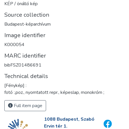
KÉP / önálló kép
Source collection
Budapest-képarchívum
Image identifier
K000054
MARC identifier
bibFSZ01486691
Technical details
[Fénykép] :
fotó :,poz., nyomtatott repr., képeslap, monokróm ;
Full item page
1088 Budapest, Szabó
Ervin tér 1.