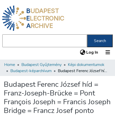
B
UDAPEST
E
LECTRONIC
A
RCHIVE
Search
(current
Log In
Home
Budapest Gyűjtemény
Képi dokumentumok
Communities & Collections
Budapest-képarchívum
Budapest Ferenc József híd = Franz-Joseph-Brücke = Pont François Joseph = Francis Joseph Bridge = Francz Josef ponto
All of DSpace
Budapest Ferenc József híd =
Statistics
Franz-Joseph-Brücke = Pont
About us
François Joseph = Francis Joseph
Bridge = Francz Josef ponto