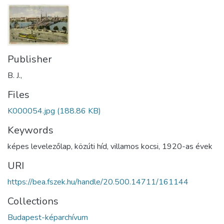
Publisher
B. J.,
Files
K000054.jpg
(188.86 KB)
Keywords
képes levelezőlap
,
közúti híd
,
villamos kocsi
,
1920-as évek
URI
https://bea.fszek.hu/handle/20.500.14711/161144
Collections
Budapest-képarchívum