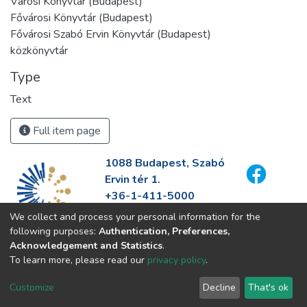
Városi Könyvtár (Budapest)
Fővárosi Könyvtár (Budapest)
Fővárosi Szabó Ervin Könyvtár (Budapest)
közkönyvtár
Type
Text
Full item page
1088 Budapest, Szabó
Ervin tér 1.
+36-1-411-5000
info@fszek.hu
We collect and process your personal information for the
https://fszek.hu
following purposes:
Authentication, Preferences,
Acknowledgement and Statistics
.
To learn more, please read our
privacy policy
.
Customize
Decline
That's ok