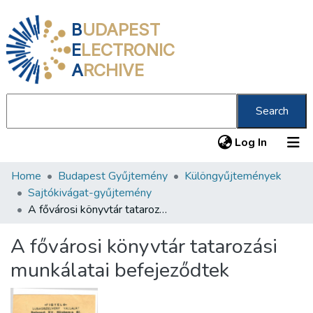
B
UDAPEST
E
LECTRONIC
A
RCHIVE
Search
(current
Log In
Home
Budapest Gyűjtemény
Különgyűjtemények
Communities & Collections
Sajtókivágat-gyűjtemény
All of DSpace
A fővárosi könyvtár tatarozási munkálatai befejeződtek
Statistics
A fővárosi könyvtár tatarozási
About us
munkálatai befejeződtek