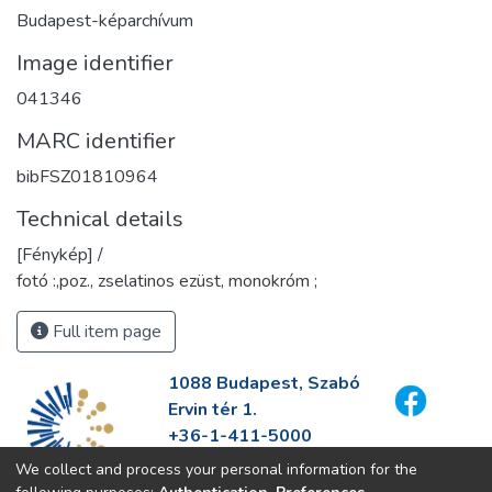
Budapest-képarchívum
Image identifier
041346
MARC identifier
bibFSZ01810964
Technical details
[Fénykép] /
fotó :,poz., zselatinos ezüst, monokróm ;
Full item page
1088 Budapest, Szabó
Ervin tér 1.
+36-1-411-5000
info@fszek.hu
We collect and process your personal information for the
https://fszek.hu