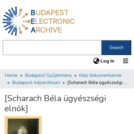
B
UDAPEST
E
LECTRONIC
A
RCHIVE
Search
(current
Log In
Home
Budapest Gyűjtemény
Képi dokumentumok
Communities & Collections
Budapest-képarchívum
[Scharach Béla ügyészségi elnök]
All of DSpace
[Scharach Béla ügyészségi
Statistics
elnök]
About us