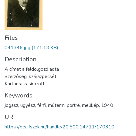
Files
041346.jpg
(171.13 KB)
Description
A címet a feldolgozó adta
Szerzőség: szárazpecsét
Kartonra kasírozott
Keywords
jogász
,
ügyész
,
férfi
,
műtermi portré
,
mellkép
,
1940
URI
https://bea.fszek.hu/handle/20.500.14711/170310