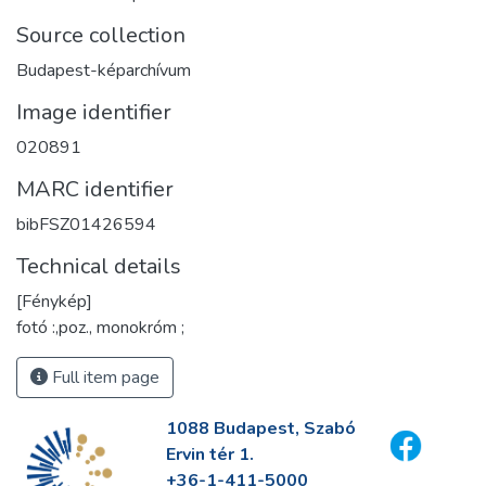
Source collection
Budapest-képarchívum
Image identifier
020891
MARC identifier
bibFSZ01426594
Technical details
[Fénykép]
fotó :,poz., monokróm ;
Full item page
1088 Budapest, Szabó
Ervin tér 1.
+36-1-411-5000