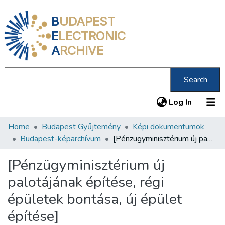
B
UDAPEST
E
LECTRONIC
A
RCHIVE
Search
(current
Log In
Home
Budapest Gyűjtemény
Képi dokumentumok
Communities & Collections
Budapest-képarchívum
[Pénzügyminisztérium új palotájának építése, régi épületek bontása, új épület építése]
All of DSpace
[Pénzügyminisztérium új
Statistics
palotájának építése, régi
About us
épületek bontása, új épület
építése]