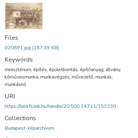
Files
020891.jpg
(187.39 KB)
Keywords
minisztérium
,
építés
,
épületbontás
,
építőanyag
,
állvány
,
kőművesmunka
,
munkavégzés
,
művezető
,
munkás
,
munkásnő
URI
https://bea.fszek.hu/handle/20.500.14711/153330
Collections
Budapest-képarchívum