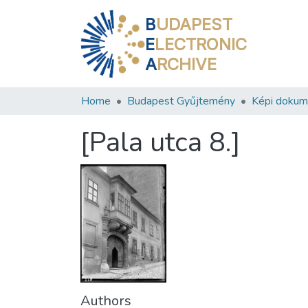
B
UDAPEST
E
LECTRONIC
A
RCHIVE
Home
Budapest Gyűjtemény
Képi doku
[Pala utca 8.]
Authors