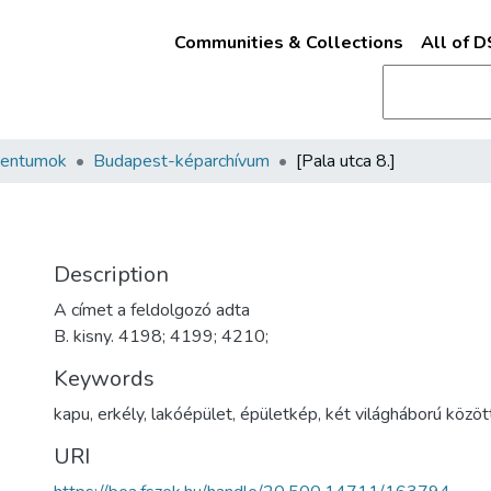
Communities & Collections
All of 
mentumok
Budapest-képarchívum
[Pala utca 8.]
Description
A címet a feldolgozó adta
B. kisny. 4198; 4199; 4210;
Keywords
kapu
,
erkély
,
lakóépület
,
épületkép
,
két világháború közöt
URI