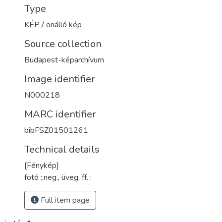
Type
KÉP / önálló kép
Source collection
Budapest-képarchívum
Image identifier
N000218
MARC identifier
bibFSZ01501261
Technical details
[Fénykép]
fotó :,neg., üveg, ff. ;
Full item page