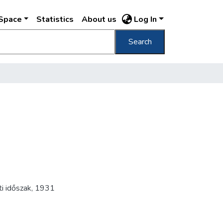
DSpace
Statistics
About us
Log In
Search
ti időszak
,
1931