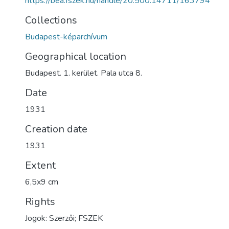
https://bea.fszek.hu/handle/20.500.14711/163794
Collections
Budapest-képarchívum
Geographical location
Budapest. 1. kerület. Pala utca 8.
Date
1931
Creation date
1931
Extent
6,5x9 cm
Rights
Jogok: Szerzői; FSZEK