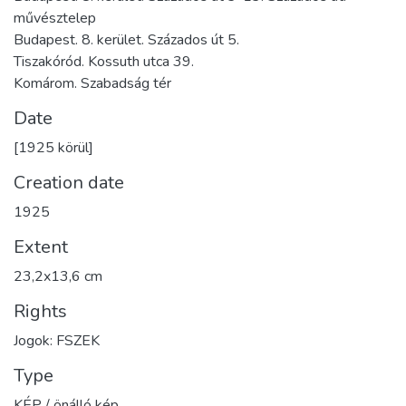
művésztelep
Budapest. 8. kerület. Százados út 5.
Tiszakóród. Kossuth utca 39.
Komárom. Szabadság tér
Date
[1925 körül]
Creation date
1925
Extent
23,2x13,6 cm
Rights
Jogok: FSZEK
Type
KÉP / önálló kép