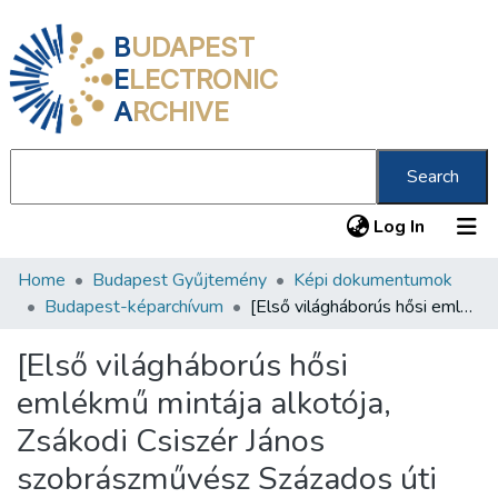
B
UDAPEST
E
LECTRONIC
A
RCHIVE
Search
(current
Log In
Home
Budapest Gyűjtemény
Képi dokumentumok
Communities & Collections
Budapest-képarchívum
[Első világháborús hősi emlékmű mintája alkotója, Zsákodi Csiszér János szobrászművész Százados úti műtermében]
All of DSpace
[Első világháborús hősi
Statistics
emlékmű mintája alkotója,
About us
Zsákodi Csiszér János
szobrászművész Százados úti