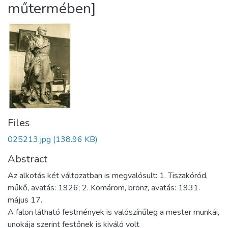
műtermében]
Files
025213.jpg
(138.96 KB)
Abstract
Az alkotás két változatban is megvalósult: 1. Tiszakóród,
műkő, avatás: 1926; 2. Komárom, bronz, avatás: 1931.
május 17.
A falon látható festmények is valószínűleg a mester munkái,
unokája szerint festőnek is kiváló volt