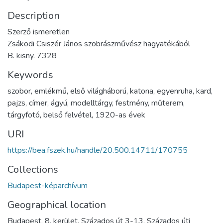
Description
Szerző ismeretlen
Zsákodi Csiszér János szobrászművész hagyatékából
B. kisny. 7328
Keywords
szobor
,
emlékmű
,
első világháború
,
katona
,
egyenruha
,
kard
,
pajzs
,
címer
,
ágyú
,
modelltárgy
,
festmény
,
műterem
,
tárgyfotó
,
belső felvétel
,
1920-as évek
URI
https://bea.fszek.hu/handle/20.500.14711/170755
Collections
Budapest-képarchívum
Geographical location
Budapest. 8. kerület. Százados út 3-13. Százados úti