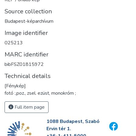
Source collection
Budapest-képarchívum
Image identifier
025213
MARC identifier
bibFSZ01815972
Technical details
[Fénykép]
fotó :,poz., zsel. ezüst, monokróm ;
Full item page
1088 Budapest, Szabó
Ervin tér 1.