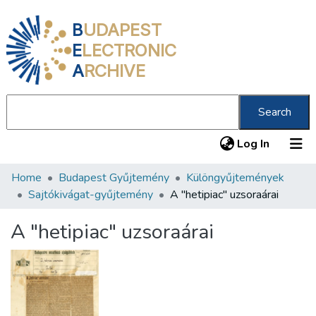
B
UDAPEST
E
LECTRONIC
A
RCHIVE
Search
(current
Log In
Home
Budapest Gyűjtemény
Különgyűjtemények
Communities & Collections
Sajtókivágat-gyűjtemény
A "hetipiac" uzsoraárai
All of DSpace
A "hetipiac" uzsoraárai
Statistics
About us