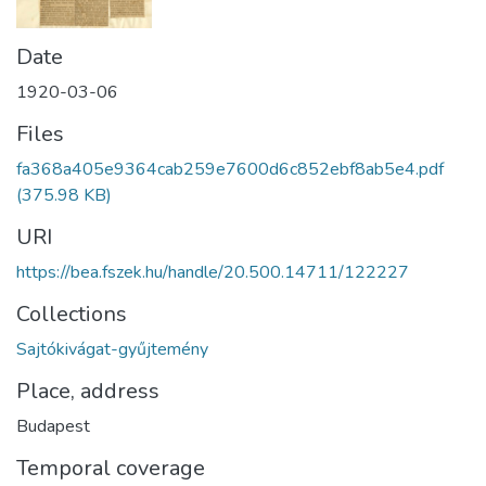
Date
1920-03-06
Files
fa368a405e9364cab259e7600d6c852ebf8ab5e4.pdf
(375.98 KB)
URI
https://bea.fszek.hu/handle/20.500.14711/122227
Collections
Sajtókivágat-gyűjtemény
Place, address
Budapest
Temporal coverage