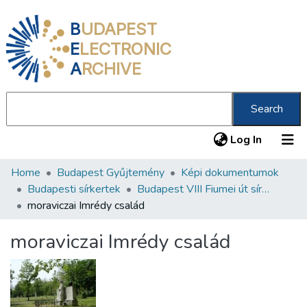
B
UDAPEST
E
LECTRONIC
A
RCHIVE
Search
(current
Log In
Home
Budapest Gyűjtemény
Képi dokumentumok
Communities & Collections
Budapesti sírkertek
Budapest VIII Fiumei út sírkert 1. rész
All of DSpace
moraviczai Imrédy család
Statistics
moraviczai Imrédy család
About us