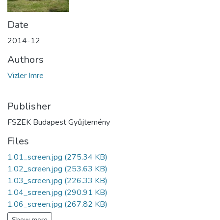
Date
2014-12
Authors
Vizler Imre
Publisher
FSZEK Budapest Gyűjtemény
Files
1.01_screen.jpg
(275.34 KB)
1.02_screen.jpg
(253.63 KB)
1.03_screen.jpg
(226.33 KB)
1.04_screen.jpg
(290.91 KB)
1.06_screen.jpg
(267.82 KB)
Show more