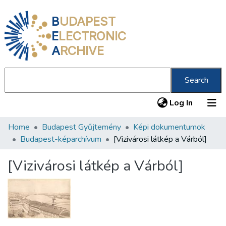
B
UDAPEST
E
LECTRONIC
A
RCHIVE
Search
(current
Log In
Home
Budapest Gyűjtemény
Képi dokumentumok
Communities & Collections
Budapest-képarchívum
[Vizivárosi látkép a Várból]
All of DSpace
[Vizivárosi látkép a Várból]
Statistics
About us