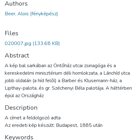
Authors
Beer, Alois (fényképész)
Files
020007.jpg
(133.68 KB)
Abstract
A kép bal sarkában az Öntőház utcai zsinagóga és a
kereskedelmi minisztérium déli homlokzata, a Lánchíd utca
jobb oldalán (a híd felől) a Barber és Klusemann-ház, a
Lipthay-palota, és gr. Széchenyi Béla palotája. A háttérben
épül az Országház
Description
A címet a feldolgozó adta
Az eredeti kép készült: Budapest, 1885 után
Keywords