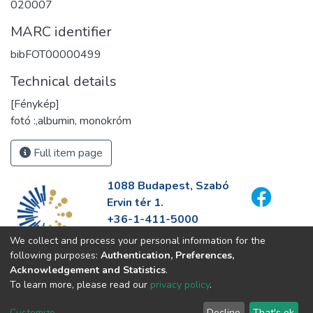
020007
MARC identifier
bibFOT00000499
Technical details
[Fénykép]
fotó :,albumin, monokróm
Full item page
1088 Budapest, Szabó
Ervin tér 1.
+36-1-411-5000
info@fszek.hu
We collect and process your personal information for the
https://fszek.hu
following purposes:
Authentication, Preferences,
Acknowledgement and Statistics
.
To learn more, please read our
privacy policy
.
Customize
Decline
That's ok