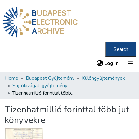
B
UDAPEST
E
LECTRONIC
A
RCHIVE
Search
(current
Log In
Home
Budapest Gyűjtemény
Különgyűjtemények
Communities & Collections
Sajtókivágat-gyűjtemény
All of DSpace
Tizenhatmillió forinttal több jut könyvekre
Statistics
Tizenhatmillió forinttal több jut
About us
könyvekre