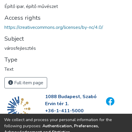
Építő ipar, építő művészet
Access rights
https://creativecommons.org/licenses/by-nc/4.0/
Subject
városfejlesztés
Type
Text
Full item page
1088 Budapest, Szabó
Ervin tér 1.
+36-1-411-5000
info@fszek.hu
We collect and process your personal information for the
https://fszek.hu
following purposes:
Authentication, Preferences,