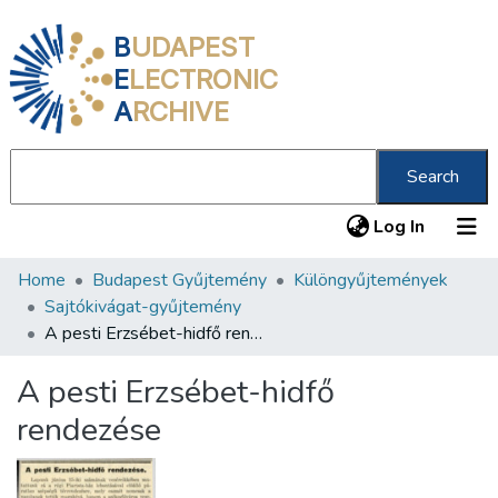
B
UDAPEST
E
LECTRONIC
A
RCHIVE
Search
(current
Log In
Home
Budapest Gyűjtemény
Különgyűjtemények
Communities & Collections
Sajtókivágat-gyűjtemény
All of DSpace
A pesti Erzsébet-hidfő rendezése
Statistics
A pesti Erzsébet-hidfő
About us
rendezése