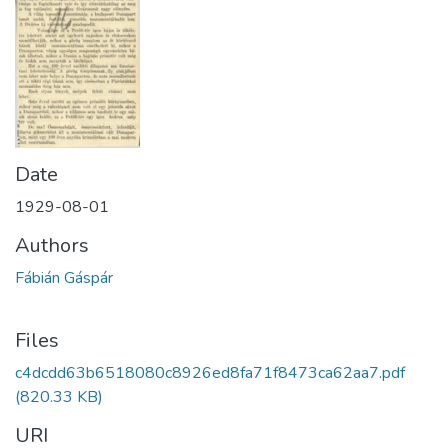
Date
1929-08-01
Authors
Fábián Gáspár
Files
c4dcdd63b6518080c8926ed8fa71f8473ca62aa7.pdf
(820.33 KB)
URI